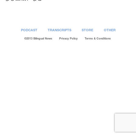
PODCAST
TRANSCRIPTS
STORE
OTHER
©2013 Bilingual News
Privacy Policy
Terms & Conditions