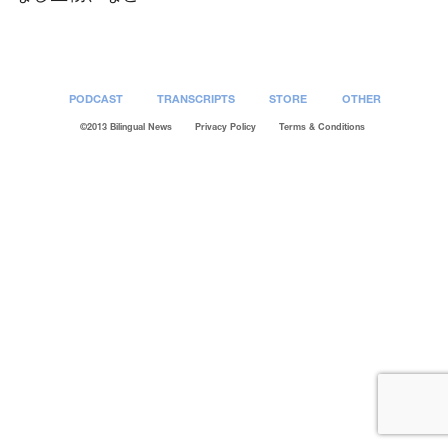
PODCAST
TRANSCRIPTS
STORE
OTHER
©2013 Bilingual News
Privacy Policy
Terms & Conditions