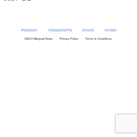
PODCAST
TRANSCRIPTS
STORE
OTHER
©2013 Bilingual News
Privacy Policy
Terms & Conditions