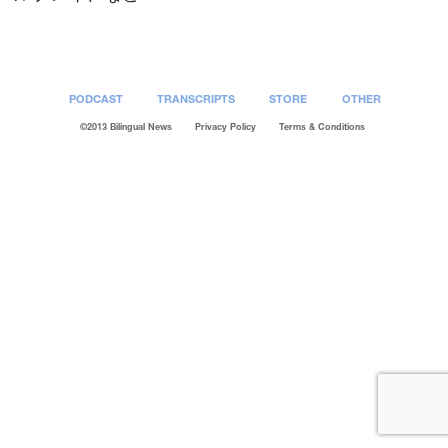
PODCAST
TRANSCRIPTS
STORE
OTHER
©2013 Bilingual News
Privacy Policy
Terms & Conditions