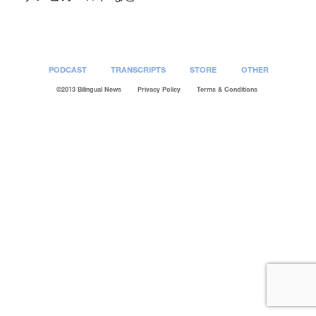
PODCAST
TRANSCRIPTS
STORE
OTHER
©2013 Bilingual News
Privacy Policy
Terms & Conditions