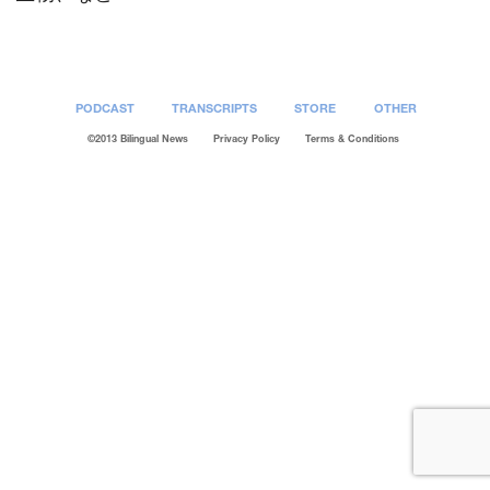
PODCAST
TRANSCRIPTS
STORE
OTHER
©2013 Bilingual News
Privacy Policy
Terms & Conditions