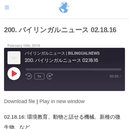
200. バイリンガルニュース 02.18.16
February 18th, 2016
バイリンガルニュース | BILINGUALNEWS
200. バイリンガルニュース 02.18.16
Play
1x
00:00
/
Episode
Download file
|
Play in new window
SHARE
RSS FEED
LINK
02.18.16: 環境教育、動物と話せる機械、新種の微
生物、など
EMBED