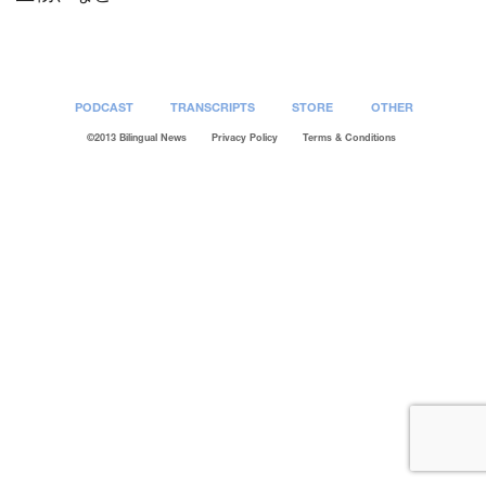
PODCAST
TRANSCRIPTS
STORE
OTHER
©2013 Bilingual News
Privacy Policy
Terms & Conditions