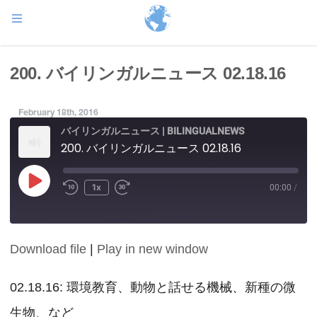
200. バイリンガルニュース 02.18.16
February 18th, 2016
バイリンガルニュース | BILINGUALNEWS
200. バイリンガルニュース 02.18.16
Play
1x
00:00
/
Episode
Download file
|
Play in new window
SHARE
RSS FEED
LINK
02.18.16: 環境教育、動物と話せる機械、新種の微
生物、など
EMBED