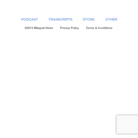
PODCAST
TRANSCRIPTS
STORE
OTHER
©2013 Bilingual News
Privacy Policy
Terms & Conditions