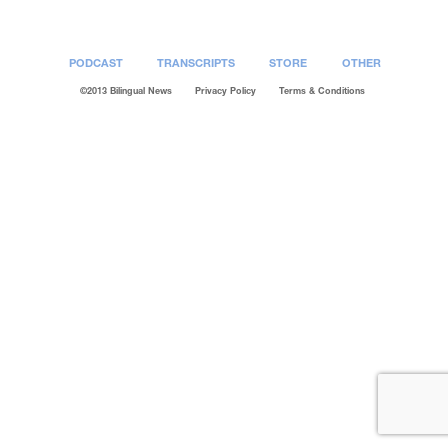
PODCAST
TRANSCRIPTS
STORE
OTHER
©2013 Bilingual News
Privacy Policy
Terms & Conditions