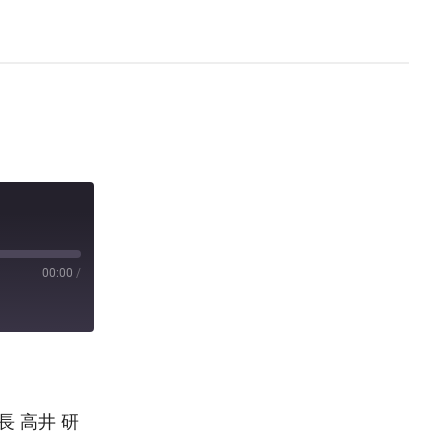
00:00
/
長 高井 研