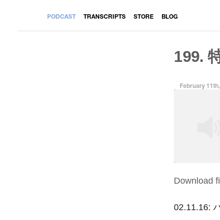
PODCAST
TRANSCRIPTS
STORE
BLOG
199. 
February 11th
Download fi
SHARE
RSS FEED
LINK
02.11.