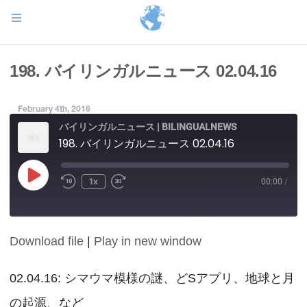
198. バイリンガルニュース 02.04.16
February 4th, 2016
バイリンガルニュース | BILINGUALNEWS
198. バイリンガルニュース 02.04.16
Play
1x
00:00
/
Episode
Download file
|
Play in new window
SHARE
RSS FEED
LINK
02.04.16: シマウマ模様の謎、どSアプリ、地球と月
の起源、など
EMBED