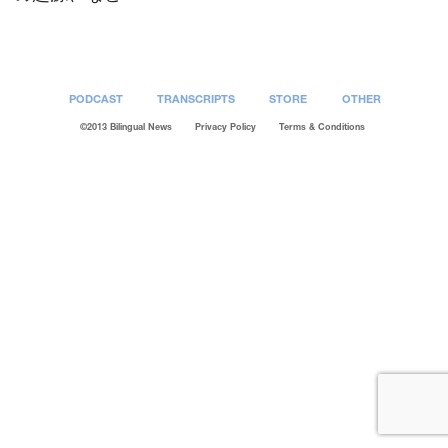
PODCAST
TRANSCRIPTS
STORE
OTHER
©2013 Bilingual News
Privacy Policy
Terms & Conditions