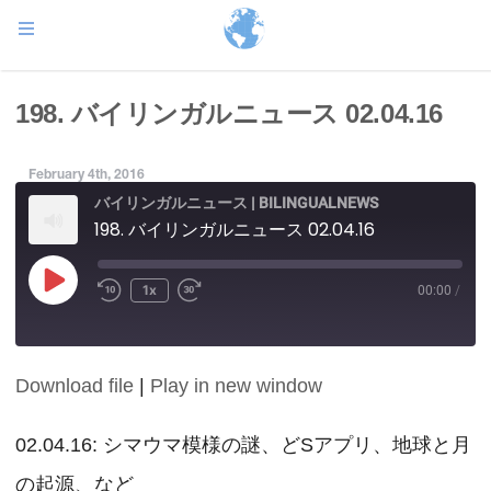
198. バイリンガルニュース 02.04.16
February 4th, 2016
バイリンガルニュース | BILINGUALNEWS
198. バイリンガルニュース 02.04.16
Play
1x
00:00
/
Episode
Download file
|
Play in new window
SHARE
RSS FEED
LINK
02.04.16: シマウマ模様の謎、どSアプリ、地球と月
の起源、など
EMBED