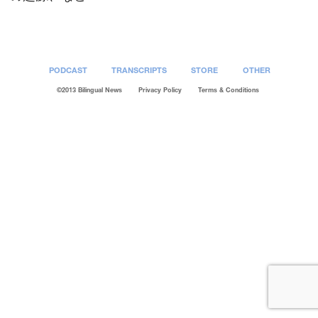
PODCAST
TRANSCRIPTS
STORE
OTHER
©2013 Bilingual News
Privacy Policy
Terms & Conditions