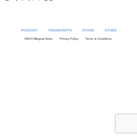
PODCAST
TRANSCRIPTS
STORE
OTHER
©2013 Bilingual News
Privacy Policy
Terms & Conditions