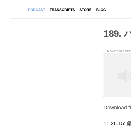
PODCAST
TRANSCRIPTS
STORE
BLOG
189.
November 26t
Download fi
SHARE
RSS FEED
LINK
11.26.