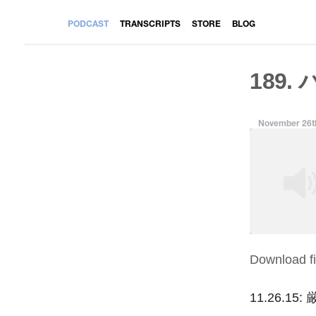
PODCAST
TRANSCRIPTS
STORE
BLOG
189.
November 26t
Download fi
SHARE
RSS FEED
LINK
11.26.