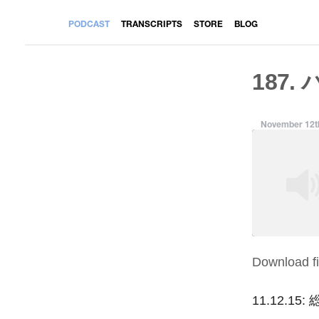
PODCAST
TRANSCRIPTS
STORE
BLOG
187.
November 12t
Download fi
SHARE
RSS FEED
LINK
11.12.