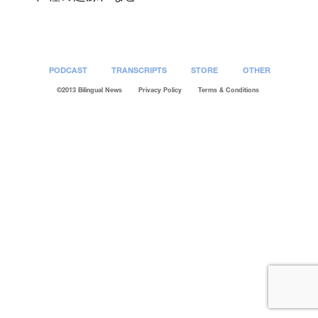
PODCAST
TRANSCRIPTS
STORE
OTHER
©2013 Bilingual News
Privacy Policy
Terms & Conditions