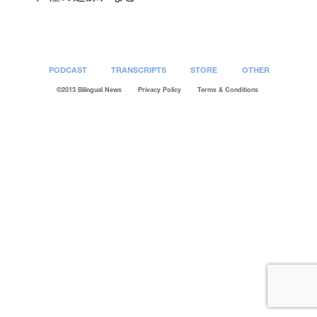
PODCAST
TRANSCRIPTS
STORE
OTHER
©2013 Bilingual News
Privacy Policy
Terms & Conditions