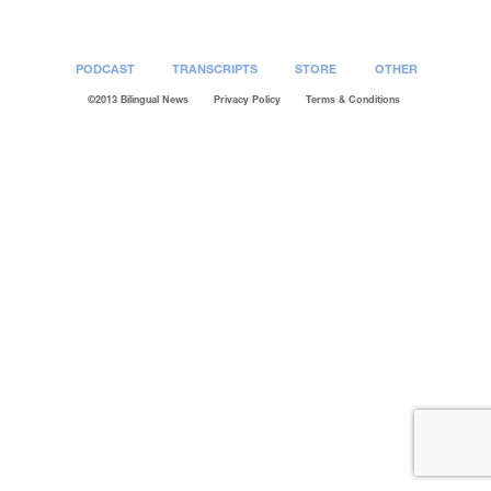
PODCAST
TRANSCRIPTS
STORE
OTHER
©2013 Bilingual News
Privacy Policy
Terms & Conditions