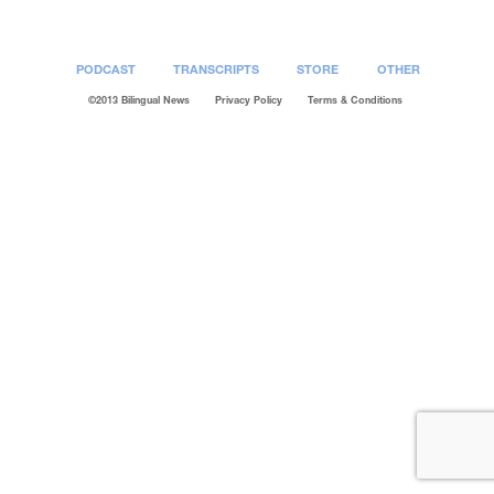
PODCAST
TRANSCRIPTS
STORE
OTHER
©2013 Bilingual News
Privacy Policy
Terms & Conditions