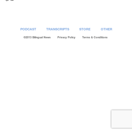
PODCAST
TRANSCRIPTS
STORE
OTHER
©2013 Bilingual News
Privacy Policy
Terms & Conditions