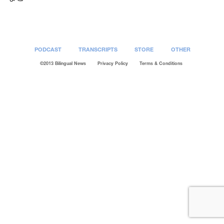
PODCAST
TRANSCRIPTS
STORE
OTHER
©2013 Bilingual News
Privacy Policy
Terms & Conditions