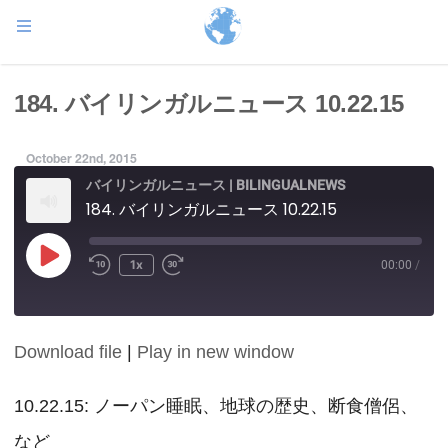
184. バイリンガルニュース 10.22.15
October 22nd, 2015
バイリンガルニュース | BILINGUALNEWS
184. バイリンガルニュース 10.22.15
Play
1x
00:00
/
Episode
Download file
|
Play in new window
SHARE
RSS FEED
LINK
10.22.15: ノーパン睡眠、地球の歴史、断食僧侶、
など
EMBED