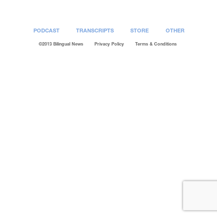
PODCAST
TRANSCRIPTS
STORE
OTHER
©2013 Bilingual News
Privacy Policy
Terms & Conditions