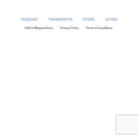
PODCAST
TRANSCRIPTS
STORE
OTHER
©2013 Bilingual News
Privacy Policy
Terms & Conditions