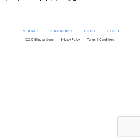
PODCAST
TRANSCRIPTS
STORE
OTHER
©2013 Bilingual News
Privacy Policy
Terms & Conditions