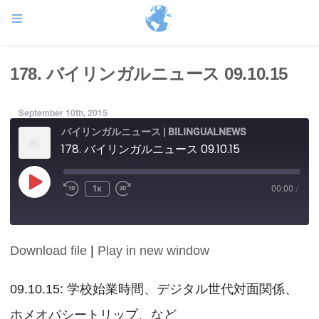
178. バイリンガルニュース 09.10.15
September 10th, 2015
バイリンガルニュース | BILINGUALNEWS
178. バイリンガルニュース 09.10.15
Play
1x
00:00
/
Episode
Download file
|
Play in new window
SHARE
RSS FEED
LINK
09.10.15: 学校始業時間、デジタル世代対面関係、
ホメオパシートリップ、など
EMBED