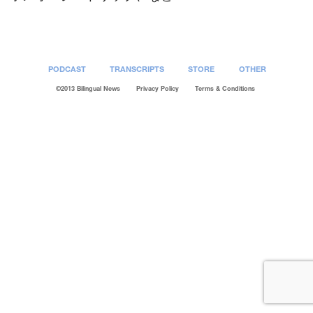
PODCAST
TRANSCRIPTS
STORE
OTHER
©2013 Bilingual News
Privacy Policy
Terms & Conditions