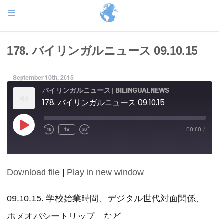
178. バイリンガルニュース 09.10.15
September 10th, 2015
バイリンガルニュース | BILINGUALNEWS
178. バイリンガルニュース 09.10.15
Play
1x
00:00
/
Episode
Download file
|
Play in new window
SHARE
RSS FEED
LINK
09.10.15: 学校始業時間、デジタル世代対面関係、
ホメオパシートリップ、など
EMBED