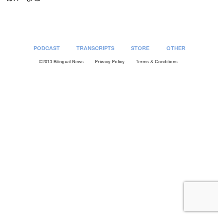
PODCAST
TRANSCRIPTS
STORE
OTHER
©2013 Bilingual News
Privacy Policy
Terms & Conditions