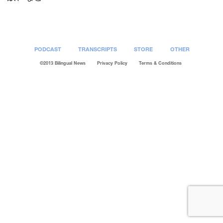
PODCAST
TRANSCRIPTS
STORE
OTHER
©2013 Bilingual News
Privacy Policy
Terms & Conditions