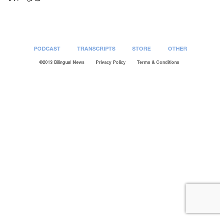
PODCAST
TRANSCRIPTS
STORE
OTHER
©2013 Bilingual News
Privacy Policy
Terms & Conditions