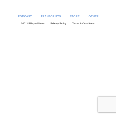
PODCAST
TRANSCRIPTS
STORE
OTHER
©2013 Bilingual News
Privacy Policy
Terms & Conditions