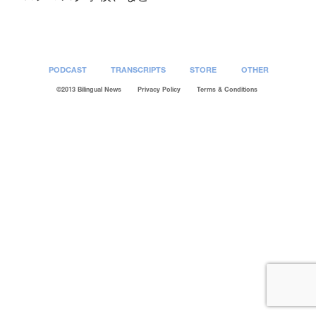
PODCAST
TRANSCRIPTS
STORE
OTHER
©2013 Bilingual News
Privacy Policy
Terms & Conditions