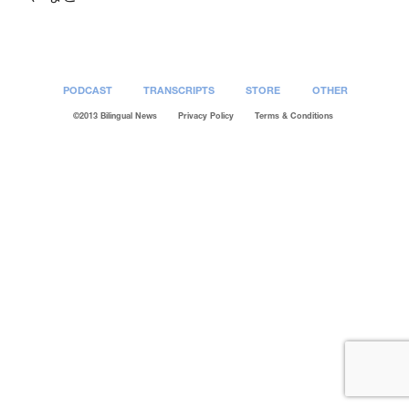
PODCAST
TRANSCRIPTS
STORE
OTHER
©2013 Bilingual News
Privacy Policy
Terms & Conditions