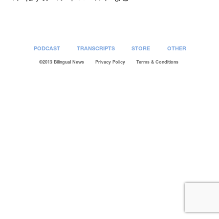
PODCAST
TRANSCRIPTS
STORE
OTHER
©2013 Bilingual News
Privacy Policy
Terms & Conditions