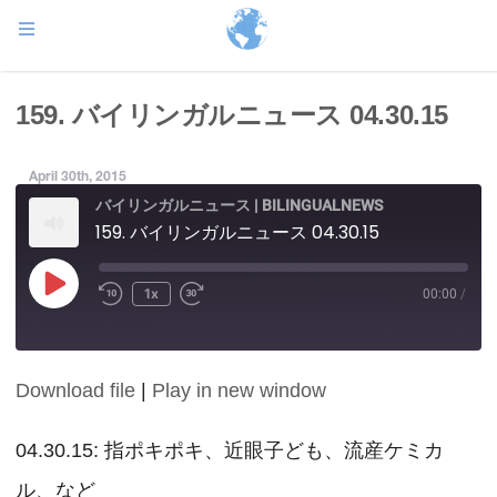
159. バイリンガルニュース 04.30.15
April 30th, 2015
バイリンガルニュース | BILINGUALNEWS
159. バイリンガルニュース 04.30.15
Play
1x
00:00
/
Episode
Download file
|
Play in new window
SHARE
RSS FEED
LINK
04.30.15: 指ポキポキ、近眼子ども、流産ケミカ
ル、など
EMBED