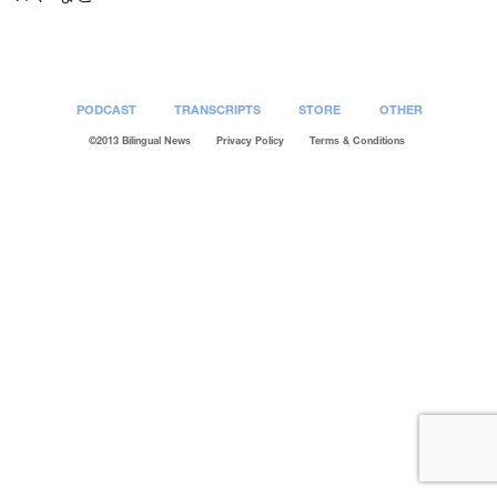
PODCAST
TRANSCRIPTS
STORE
OTHER
©2013 Bilingual News
Privacy Policy
Terms & Conditions