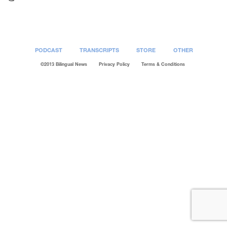
PODCAST
TRANSCRIPTS
STORE
OTHER
©2013 Bilingual News
Privacy Policy
Terms & Conditions