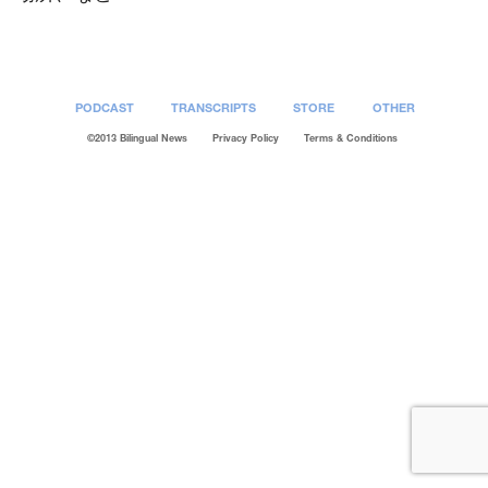
PODCAST
TRANSCRIPTS
STORE
OTHER
©2013 Bilingual News
Privacy Policy
Terms & Conditions