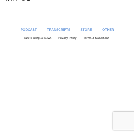
PODCAST
TRANSCRIPTS
STORE
OTHER
©2013 Bilingual News
Privacy Policy
Terms & Conditions