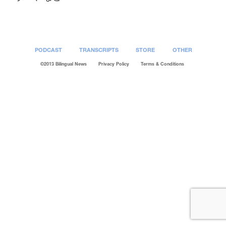
PODCAST
TRANSCRIPTS
STORE
OTHER
©2013 Bilingual News
Privacy Policy
Terms & Conditions