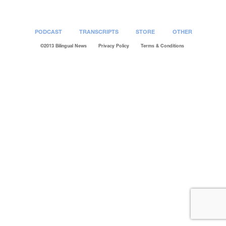
PODCAST
TRANSCRIPTS
STORE
OTHER
©2013 Bilingual News
Privacy Policy
Terms & Conditions