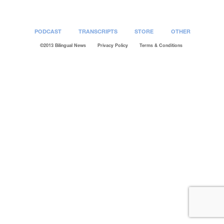
PODCAST
TRANSCRIPTS
STORE
OTHER
©2013 Bilingual News
Privacy Policy
Terms & Conditions