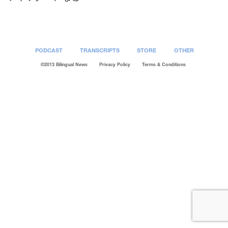
PODCAST
TRANSCRIPTS
STORE
OTHER
©2013 Bilingual News
Privacy Policy
Terms & Conditions