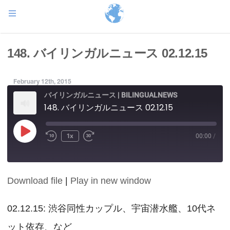
148. バイリンガルニュース 02.12.15
February 12th, 2015
バイリンガルニュース | BILINGUALNEWS
148. バイリンガルニュース 02.12.15
Play
1x
00:00
/
Episode
Download file
|
Play in new window
SHARE
RSS FEED
LINK
02.12.15: 渋谷同性カップル、宇宙潜水艦、10代ネ
ット依存、など
EMBED