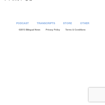
PODCAST
TRANSCRIPTS
STORE
OTHER
©2013 Bilingual News
Privacy Policy
Terms & Conditions