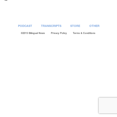
PODCAST
TRANSCRIPTS
STORE
OTHER
©2013 Bilingual News
Privacy Policy
Terms & Conditions