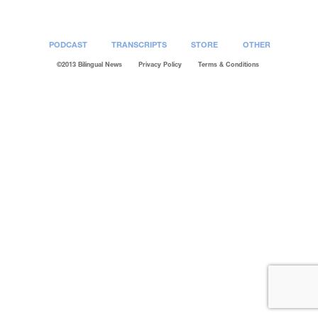
PODCAST
TRANSCRIPTS
STORE
OTHER
©2013 Bilingual News
Privacy Policy
Terms & Conditions