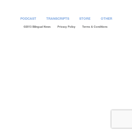
PODCAST
TRANSCRIPTS
STORE
OTHER
©2013 Bilingual News
Privacy Policy
Terms & Conditions