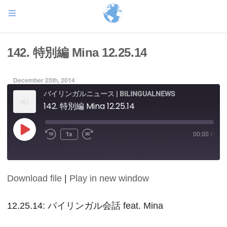
142. 特別編 Mina 12.25.14
December 25th, 2014
バイリンガルニュース | BILINGUALNEWS
142. 特別編 Mina 12.25.14
Play
1x
00:00
/
Episode
Download file
|
Play in new window
SHARE
RSS FEED
LINK
12.25.14: バイリンガル会話 feat. Mina
EMBED