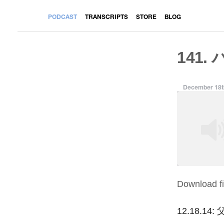
PODCAST
TRANSCRIPTS
STORE
BLOG
141.
December 18t
Download fi
SHARE
RSS FEED
LINK
12.18.