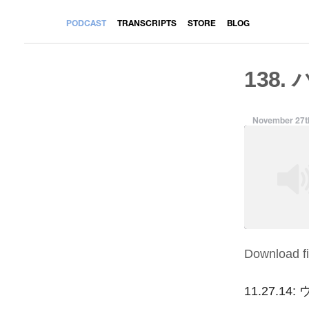
PODCAST
TRANSCRIPTS
STORE
BLOG
138.
November 27t
Download fi
SHARE
RSS FEED
LINK
11.27.