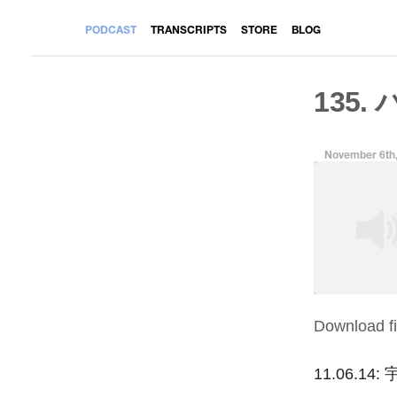
PODCAST
TRANSCRIPTS
STORE
BLOG
135.
November 6th
Download fi
SHARE
RSS FEED
LINK
11.06.