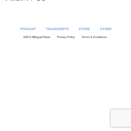
PODCAST
TRANSCRIPTS
STORE
OTHER
©2013 Bilingual News
Privacy Policy
Terms & Conditions