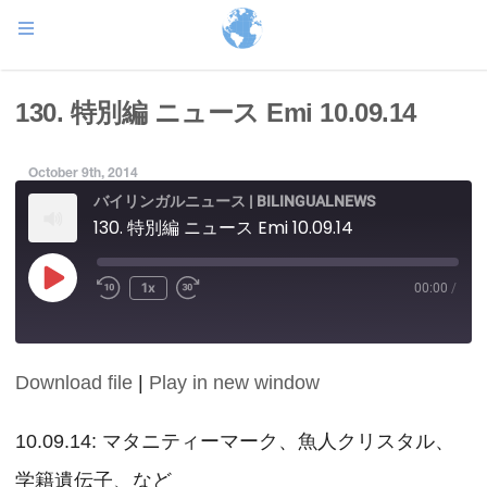
130. 特別編 ニュース Emi 10.09.14
October 9th, 2014
バイリンガルニュース | BILINGUALNEWS
130. 特別編 ニュース Emi 10.09.14
Play
1x
00:00
/
Episode
Download file
|
Play in new window
SHARE
RSS FEED
LINK
10.09.14: マタニティーマーク、魚人クリスタル、
学籍遺伝子、など
EMBED