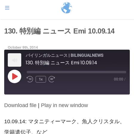
130. 特別編 ニュース Emi 10.09.14
October 9th, 2014
バイリンガルニュース | BILINGUALNEWS
130. 特別編 ニュース Emi 10.09.14
Play
1x
00:00
/
Episode
Download file
|
Play in new window
SHARE
RSS FEED
LINK
10.09.14: マタニティーマーク、魚人クリスタル、
学籍遺伝子、など
EMBED