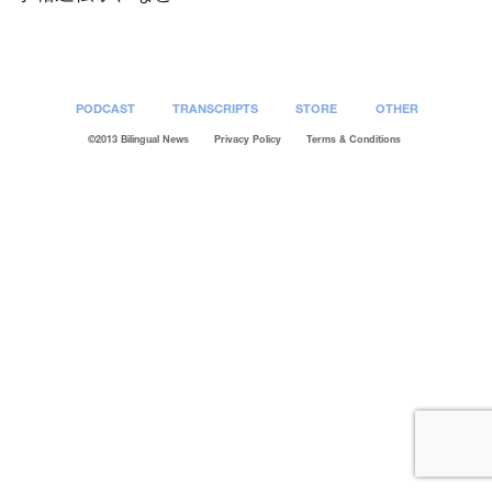
PODCAST
TRANSCRIPTS
STORE
OTHER
©2013 Bilingual News
Privacy Policy
Terms & Conditions